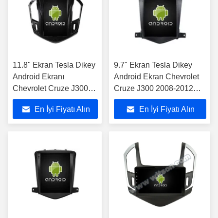
11.8" Ekran Tesla Dikey
9.7" Ekran Tesla Dikey
Android Ekranı
Android Ekran Chevrolet
Chevrolet Cruze J300
Cruze J300 2008-2012
J308 2012 -2015 Araba
Araba Multimedya Stereo
En İyi Fiyatı Alın
En İyi Fiyatı Alın
Multimedia Stereo GPS
GPS Carplay Oynatıcı
Carplay Player