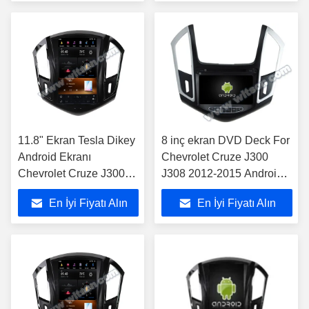
11.8" Ekran Tesla Dikey
8 inç ekran DVD Deck For
Android Ekranı
Chevrolet Cruze J300
Chevrolet Cruze J300
J308 2012-2015 Android
2012 -2015 Araba
Araba DVD GPS Stereo
En İyi Fiyatı Alın
En İyi Fiyatı Alın
Stereosu