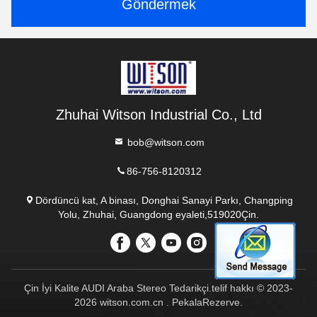
Göndermek
Zhuhai Witson Industrial Co., Ltd
bob@witson.com
86-756-8120312
Dördüncü kat, A binası, Donghai Sanayi Parkı, Changping
Yolu, Zhuhai, Guangdong eyaleti,519020Çin.
Çin İyi Kalite AUDI Araba Stereo Tedarikçi.telif hakkı © 2023-
2026 witson.com.cn . PekalaRezerve.