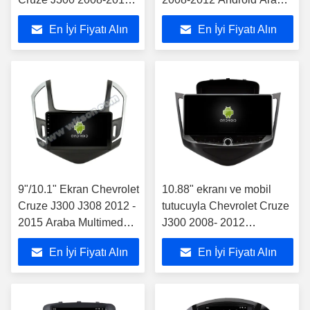
Araba Multimedya
Multimedya Oynatıcı
En İyi Fiyatı Alın
En İyi Fiyatı Alın
Stereo GPS Carplay
Oynatıcı
9"/10.1" Ekran Chevrolet
10.88" ekranı ve mobil
Cruze J300 J308 2012 -
tutucuyla Chevrolet Cruze
2015 Araba Multimedya
J300 2008- 2012
Stereo Araba Stereosu
Multimedia Stereo
En İyi Fiyatı Alın
En İyi Fiyatı Alın