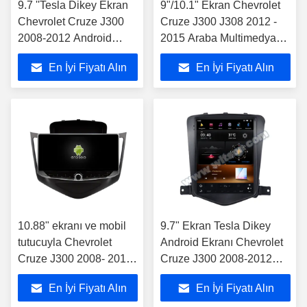
9.7 ''Tesla Dikey Ekran
9"/10.1" Ekran Chevrolet
Chevrolet Cruze J300
Cruze J300 J308 2012 -
2008-2012 Android
2015 Araba Multimedya
Araba Multimedya
Stereo Araba Stereosu
En İyi Fiyatı Alın
En İyi Fiyatı Alın
Oynatıcı
10.88" ekranı ve mobil
9.7" Ekran Tesla Dikey
tutucuyla Chevrolet
Android Ekranı Chevrolet
Cruze J300 2008- 2012
Cruze J300 2008-2012
Multimedia Stereo
Araç Multimedia Stereo
En İyi Fiyatı Alın
En İyi Fiyatı Alın