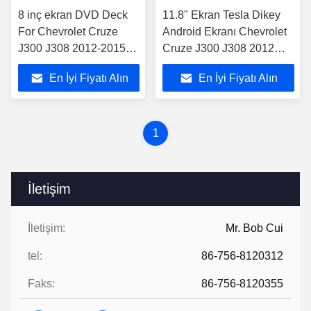
8 inç ekran DVD Deck
11.8" Ekran Tesla Dikey
For Chevrolet Cruze
Android Ekranı Chevrolet
J300 J308 2012-2015
Cruze J300 J308 2012
Android Araba DVD
-2015 Araba Stereosu
En İyi Fiyatı Alın
En İyi Fiyatı Alın
GPS Stereo
1
İletişim
İletişim:
Mr. Bob Cui
tel:
86-756-8120312
Faks:
86-756-8120355