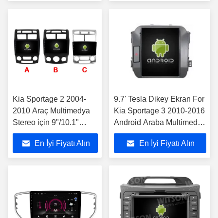
Kia Sportage 2 2004-
9.7' Tesla Dikey Ekran For
2010 Araç Multimedya
Kia Sportage 3 2010-2016
Stereo için 9"/10.1"
Android Araba Multimedia
Ekran
Oyuncusu
En İyi Fiyatı Alın
En İyi Fiyatı Alın