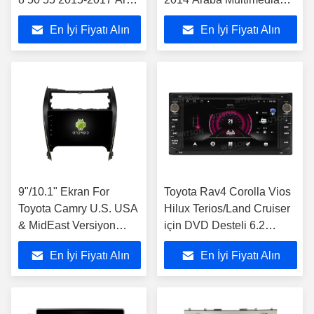
Multimedia Stereo
Stereo
En İyi Fiyatı Alın
En İyi Fiyatı Alın
9"/10.1" Ekran For
Toyota Rav4 Corolla Vios
Toyota Camry U.S. USA
Hilux Terios/Land Cruiser
& MidEast Versiyon
için DVD Desteli 6.2
2012- 2017 Araba
"Ekran OEM Stili
En İyi Fiyatı Alın
En İyi Fiyatı Alın
Multimedia Stereo