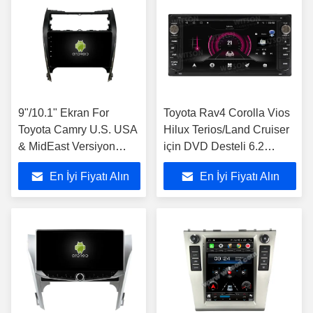
9"/10.1" Ekran For
Toyota Rav4 Corolla Vios
Toyota Camry U.S. USA
Hilux Terios/Land Cruiser
& MidEast Versiyon
için DVD Desteli 6.2
2012- 2017 Araba
"Ekran OEM Stili
En İyi Fiyatı Alın
En İyi Fiyatı Alın
Multimedia Stereo