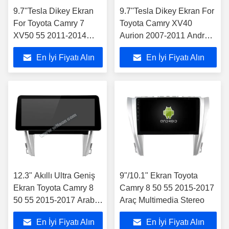
9.7''Tesla Dikey Ekran
9.7''Tesla Dikey Ekran For
For Toyota Camry 7
Toyota Camry XV40
XV50 55 2011-2014
Aurion 2007-2011 Android
Android Araba
Araba Multimedia
En İyi Fiyatı Alın
En İyi Fiyatı Alın
Multimedia Oyuncusu
Oyuncusu
12.3" Akıllı Ultra Geniş
9"/10.1" Ekran Toyota
Ekran Toyota Camry 8
Camry 8 50 55 2015-2017
50 55 2015-2017 Araba
Araç Multimedia Stereo
Stereo Oyuncusu
En İyi Fiyatı Alın
En İyi Fiyatı Alın