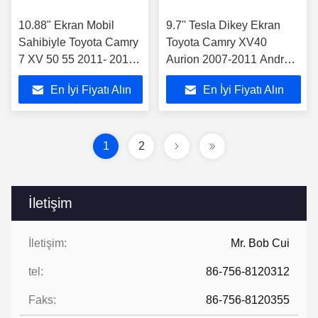
10.88" Ekran Mobil
9.7'' Tesla Dikey Ekran
Sahibiyle Toyota Camry
Toyota Camry XV40
7 XV 50 55 2011- 2014
Aurion 2007-2011 Android
Araç Multimedia Stereo
Araba Multimedia
En İyi Fiyatı Alın
En İyi Fiyatı Alın
Oyuncusu
((THB/THV1117)
1
2
İletişim
İletişim:
Mr. Bob Cui
tel:
86-756-8120312
Faks:
86-756-8120355