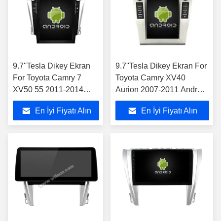
9.7''Tesla Dikey Ekran
9.7''Tesla Dikey Ekran For
For Toyota Camry 7
Toyota Camry XV40
XV50 55 2011-2014
Aurion 2007-2011 Android
Android Araba
Araba Multimedia
En İyi Fiyatı Alın
En İyi Fiyatı Alın
Multimedia Oyuncusu
Oyuncusu