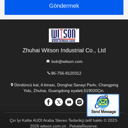
Göndermek
Zhuhai Witson Industrial Co., Ltd
bob@witson.com
86-756-8120312
Dördüncü kat, A binası, Donghai Sanayi Parkı, Changping
Yolu, Zhuhai, Guangdong eyaleti,519020Çin.
Çin İyi Kalite AUDI Araba Stereo Tedarikçi.telif hakkı © 2023-
2026 witson.com.cn . PekalaRezerve.