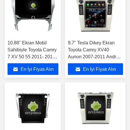
10.88" Ekran Mobil
9.7'' Tesla Dikey Ekran
Sahibiyle Toyota Camry
Toyota Camry XV40
7 XV 50 55 2011- 2014
Aurion 2007-2011 Android
Araç Multimedia Stereo
Araba Multimedia
En İyi Fiyatı Alın
En İyi Fiyatı Alın
Oyuncusu
((THB/THV1117)