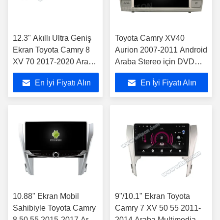
12.3" Akıllı Ultra Geniş
Toyota Camry XV40
Ekran Toyota Camry 8
Aurion 2007-2011 Android
XV 70 2017-2020 Araba
Araba Stereo için DVD
Stereo Oyuncusu için
Desteli 8 "Ekran OEM Stili
En İyi Fiyatı Alın
En İyi Fiyatı Alın
10.88" Ekran Mobil
9"/10.1" Ekran Toyota
Sahibiyle Toyota Camry
Camry 7 XV 50 55 2011-
8 50 55 2015-2017 Araç
2014 Araba Multimedia