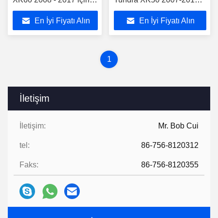
Mobil Tutucu ile 10.88
Sequoia XK60 2008 -
En İyi Fiyatı Alın
En İyi Fiyatı Alın
"Ekran
2017
1
İletişim
İletişim:
Mr. Bob Cui
tel:
86-756-8120312
Faks:
86-756-8120355