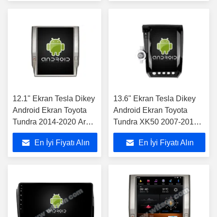
12.1" Ekran Tesla Dikey
13.6" Ekran Tesla Dikey
Android Ekran Toyota
Android Ekran Toyota
Tundra 2014-2020 Araç
Tundra XK50 2007-2013
Multimedia Stereo GPS
Sequoia XK60 2008 -
En İyi Fiyatı Alın
En İyi Fiyatı Alın
Carplay Player
2017 Araç Multimedya
Stereo GPS Carplay
Oynatıcı