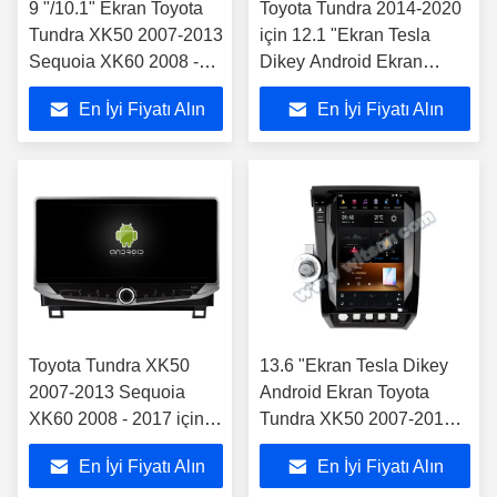
9 "/10.1" Ekran Toyota
Toyota Tundra 2014-2020
Tundra XK50 2007-2013
için 12.1 "Ekran Tesla
Sequoia XK60 2008 -
Dikey Android Ekran
2017 Araba Multimedya
Araba Multimedya Stereo
En İyi Fiyatı Alın
En İyi Fiyatı Alın
Stereo
Toyota Tundra XK50
13.6 "Ekran Tesla Dikey
2007-2013 Sequoia
Android Ekran Toyota
XK60 2008 - 2017 için
Tundra XK50 2007-2013
Mobil Tutucu ile 10.88
Sequoia XK60 2008 -
En İyi Fiyatı Alın
En İyi Fiyatı Alın
"Ekran
2017