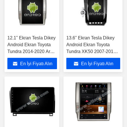
12.1" Ekran Tesla Dikey
13.6" Ekran Tesla Dikey
Android Ekran Toyota
Android Ekran Toyota
Tundra 2014-2020 Araç
Tundra XK50 2007-2013
Multimedia Stereo GPS
Sequoia XK60 2008 -
En İyi Fiyatı Alın
En İyi Fiyatı Alın
Carplay Player
2017 Araç Multimedya
Stereo GPS Carplay
Oynatıcı