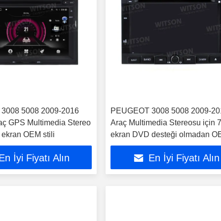
008 5008 2009-2016
PEUGEOT 3008 5008 2009-20
aç GPS Multimedia Stereo
Araç Multimedia Stereosu için 7
k ekran OEM stili
ekran DVD desteği olmadan 
tarzı
En İyi Fiyatı Alın
En İyi Fiyatı Alın