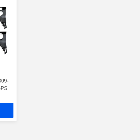
009-
 GPS