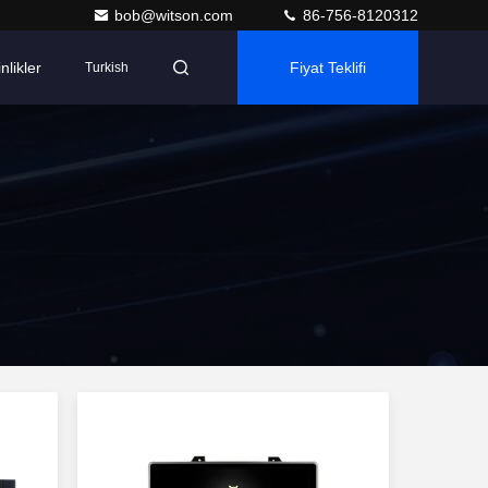
bob@witson.com
86-756-8120312
nlikler
Fiyat Teklifi
Turkish