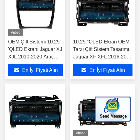
Video
OEM Çift Sistemi 10.25'
10.25 "QLED Ekran OEM
'QLED Ekranı Jaguar XJ
Tarzı Çift Sistem Tasarımı
XJL 2010-2020 Araç
Jaguar XF XFL 2016-2020
Multimedia Stereo GPS
Araba Multimedya Stereo
En İyi Fiyatı Alın
En İyi Fiyatı Alın
Oyuncusu
Video