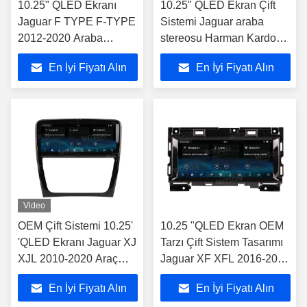
10.25" QLED Ekranı
10.25" QLED Ekran Çift
Jaguar F TYPE F-TYPE
Sistemi Jaguar araba
2012-2020 Araba
stereosu Harman Kardon
Stereosu için OEM Tarzı
2016-2019 ile F-PACE XE
En İyi Fiyatı Alın
En İyi Fiyatı Alın
Çift Sistem Tasarımı
için Araba Multimedia
Stereosu
Video
OEM Çift Sistemi 10.25'
10.25 "QLED Ekran OEM
'QLED Ekranı Jaguar XJ
Tarzı Çift Sistem Tasarımı
XJL 2010-2020 Araç
Jaguar XF XFL 2016-2020
Multimedia Stereo GPS
Araba Multimedya Stereo
En İyi Fiyatı Alın
En İyi Fiyatı Alın
Oyuncusu