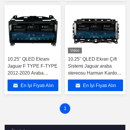
Video
10.25" QLED Ekranı
10.25" QLED Ekran Çift
Jaguar F TYPE F-TYPE
Sistemi Jaguar araba
2012-2020 Araba
stereosu Harman Kardon
Stereosu için OEM Tarzı
2016-2019 ile F-PACE XE
En İyi Fiyatı Alın
En İyi Fiyatı Alın
Çift Sistem Tasarımı
için Araba Multimedia
Stereosu
1