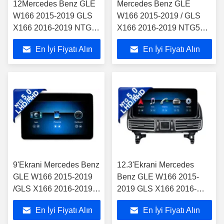
12Mercedes Benz GLE
Mercedes Benz GLE
W166 2015-2019 GLS
W166 2015-2019 / GLS
X166 2016-2019 NTG5
X166 2016-2019 NTG5
için ekran.0
için ekran.0
En İyi Fiyatı Alın
En İyi Fiyatı Alın
9'Ekrani Mercedes Benz
12.3'Ekrani Mercedes
GLE W166 2015-2019
Benz GLE W166 2015-
/GLS X166 2016-2019
2019 GLS X166 2016-
NTG5.0 Android
2019 NTG5.0 Android
En İyi Fiyatı Alın
En İyi Fiyatı Alın
Multimedia Player için
Multimedia Player için