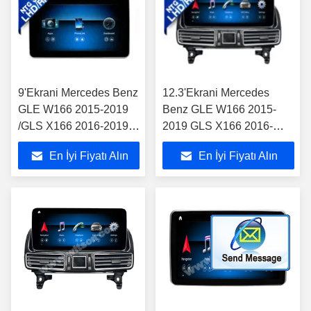
9'Ekrani Mercedes Benz
12.3'Ekrani Mercedes
GLE W166 2015-2019
Benz GLE W166 2015-
/GLS X166 2016-2019
2019 GLS X166 2016-
NTG5.0 Android
2019 NTG5.0 Android
En İyi Fiyatı Alın
En İyi Fiyatı Alın
Multimedia Player için
Multimedia Player için