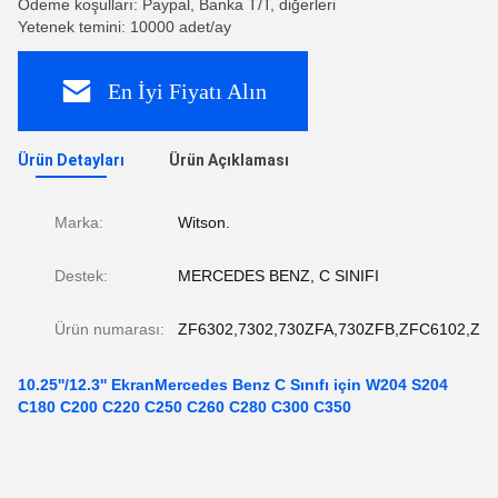
Ödeme koşulları: Paypal, Banka T/T, diğerleri
Yetenek temini: 10000 adet/ay
En İyi Fiyatı Alın
Ürün Detayları
Ürün Açıklaması
Marka:
Witson.
Destek:
MERCEDES BENZ, C SINIFI
Ürün numarası:
ZF6302,7302,730ZFA,730ZFB,ZFC6102,ZFB
10.25''/12.3'' EkranMercedes Benz C Sınıfı için W204 S204
C180 C200 C220 C250 C260 C280 C300 C350