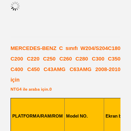
MERCEDES-BENZ C sınıfı W204/S204C180
C200 C220 C250 C260 C280 C300 C350
C400 C450 C43AMG C63AMG 2008-2010
için
NTG4 ile araba için.0
PLATFORMA/RAM/ROM
Model NO.
Ekran boyut