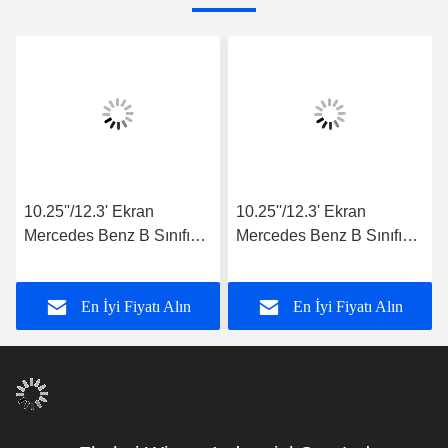
10.25''/12.3' Ekran
10.25''/12.3' Ekran
Mercedes Benz B Sınıfı
Mercedes Benz B Sınıfı
W246 B180 B200 B220
W246 B180 B200 B220
B250 B260 2015-2019
B250 B260 2011-2014
En İyi Fiyatı Alın
En İyi Fiyatı Alın
NTG5.0 Android
NTG4.5 Android
Multimedia Player
Multimedia Player