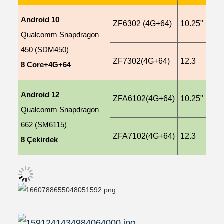
Android 10
ZF6302 (4G+64)
10.25"
Qualcomm Snapdragon
450 (SDM450)
ZF73
02
(4G+64)
12.3
8 Core+4G+64
Android 12
ZFA61
02
(4G+64)
10.25"
Qualcomm Snapdragon
662 (SM6115)
ZFA71
02
(4G+64)
12.3
8 Çekirdek