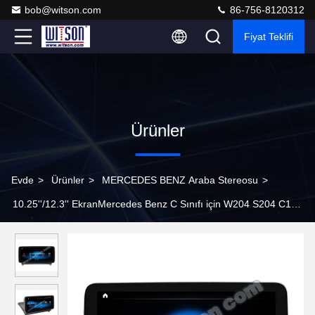
bob@witson.com
86-756-8120312
Fiyat Teklifi
Ürünler
Evde
>
Ürünler
>
MERCEDES BENZ Araba Stereosu
>
10.25''/12.3'' EkranMercedes Benz C Sınıfı için W204 S204 C180
C200 C220 C250 C260 C280 C300 C350