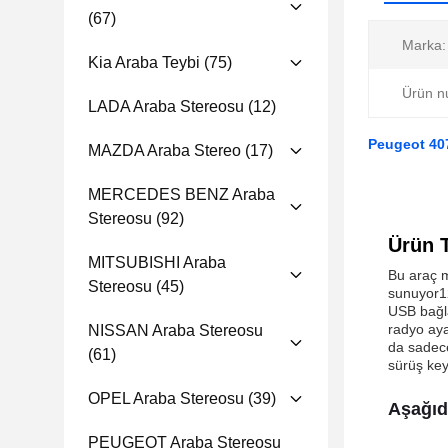
(67)
Marka:
Kia Araba Teybi
(75)
Ürün n
LADA Araba Stereosu
(12)
Peugeot 407
MAZDA Araba Stereo
(17)
MERCEDES BENZ Araba
Stereosu
(92)
Ürün 
MITSUBISHI Araba
Bu araç m
Stereosu
(45)
sunuyor12
USB bağla
radyo aya
NISSAN Araba Stereosu
da sadece
(61)
sürüş key
OPEL Araba Stereosu
(39)
Aşağıda
PEUGEOT Araba Stereosu