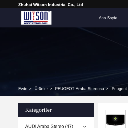
Zhuhai Witson Industrial Co., Ltd
Ana Sayfa
Evde
>
Ürünler
>
PEUGEOT Araba Stereosu
>
Peugeot 
Kategoriler
AUDI Araba Stereo
(47)