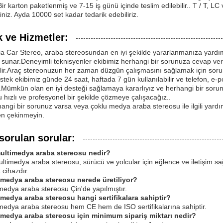
r.Bir karton paketlenmiş ve 7-15 iş günü içinde teslim edilebilir.. T / T
siniz. Ayda 10000 set kadar tedarik edebiliriz.
 ve Hizmetler:
a Car Stereo, araba stereosundan en iyi şekilde yararlanmanıza yardım
 sunar.Deneyimli teknisyenler ekibimiz herhangi bir sorunuza cevap ve
lir.Araç stereonuzun her zaman düzgün çalışmasını sağlamak için soru
stek ekibimiz günde 24 saat, haftada 7 gün kullanılabilir ve telefon, e-p
ir.Mümkün olan en iyi desteği sağlamaya kararlıyız ve herhangi bir sor
u hızlı ve profesyonel bir şekilde çözmeye çalışacağız..
angi bir sorunuz varsa veya çoklu medya araba stereosu ile ilgili yardıma
n çekinmeyin.
sorulan sorular:
multimedya araba stereosu nedir?
ultimedya araba stereosu, sürücü ve yolcular için eğlence ve iletişim sağl
 cihazdır.
imedya araba stereosu nerede üretiliyor?
medya araba stereosu Çin'de yapılmıştır.
imedya araba stereosu hangi sertifikalara sahiptir?
medya araba stereosu hem CE hem de ISO sertifikalarına sahiptir.
imedya araba stereosu için minimum sipariş miktarı nedir?