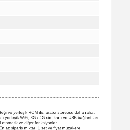
teği ve yerleşik ROM ile, araba stereosu daha rahat
çin yerleşik WiFi, 3G / 4G sim kartı ve USB bağlantıları
d otomatik ve diğer fonksiyonlar.
 En az sipariş miktarı 1 set ve fiyat müzakere