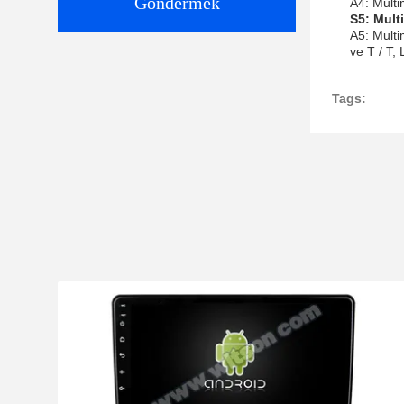
Göndermek
A4: Multi
S5: Mult
A5: Multi
ve T / T,
Tags: