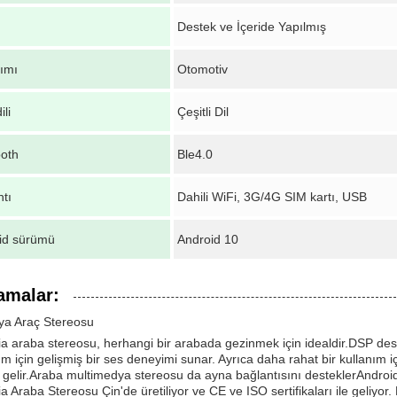
Destek ve İçeride Yapılmış
nımı
Otomotiv
li
Çeşitli Dil
ooth
Ble4.0
tı
Dahili WiFi, 3G/4G SIM kartı, USB
id sürümü
Android 10
amalar:
ya Araç Stereosu
a araba stereosu, herhangi bir arabada gezinmek için idealdir.DSP des
nım için gelişmiş bir ses deneyimi sunar. Ayrıca daha rahat bir kullanım i
kte gelir.Araba multimedya stereosu da ayna bağlantısını desteklerAndroi
a Araba Stereosu Çin'de üretiliyor ve CE ve ISO sertifikaları ile geliyor.