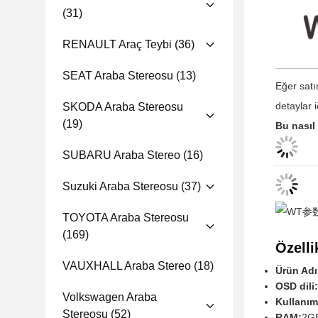
(31)
RENAULT Araç Teybi
(36)
SEAT Araba Stereosu
(13)
Eğer satı
detaylar 
SKODA Araba Stereosu
(19)
Bu nasıl
SUBARU Araba Stereo
(16)
Suzuki Araba Stereosu
(37)
TOYOTA Araba Stereosu
(169)
Özelli
VAUXHALL Araba Stereo
(18)
Ürün Adı
OSD dili:
Volkswagen Araba
Kullanım
Stereosu
(52)
RAM:
2G