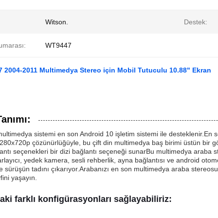
Witson.
Destek:
umarası:
WT9447
 2004-2011 Multimedya Stereo için Mobil Tutuculu 10.88" Ekran
Tanımı:
ultimedya sistemi en son Android 10 işletim sistemi ile desteklenir.E
80x720p çözünürlüğüyle, bu çift din multimedya baş birimi üstün bir
ntı seçenekleri bir dizi bağlantı seçeneği sunarBu multimedya araba st
rlayıcı, yedek kamera, sesli rehberlik, ayna bağlantısı ve android otomo
 sürüşün tadını çıkarıyor.Arabanızı en son multimedya araba stereosu t
fini yaşayın.
ki farklı konfigürasyonları sağlayabiliriz: