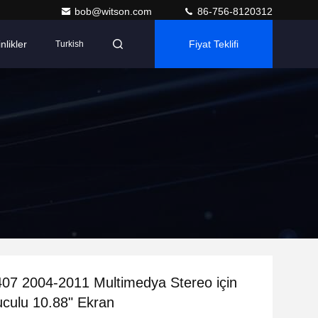
bob@witson.com
86-756-8120312
nlikler
Fiyat Teklifi
Turkish
07 2004-2011 Multimedya Stereo için
uculu 10.88" Ekran