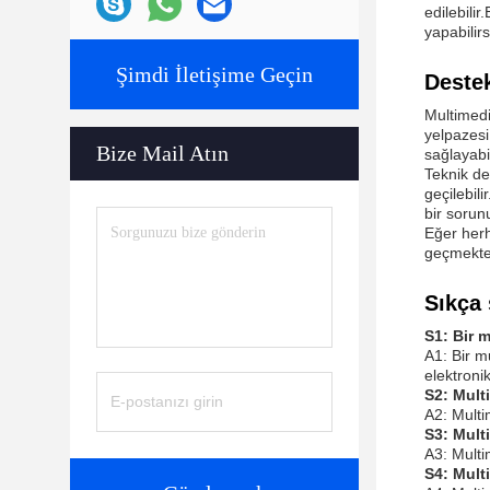
edilebili
yapabilir
Şimdi İletişime Geçin
Destek
Multimedi
yelpazesi
Bize Mail Atın
sağlayabi
Teknik de
geçilebil
bir sorun
Eğer herh
geçmekte
Sıkça 
S1: Bir 
A1: Bir m
elektronik
S2: Mult
A2: Multi
S3: Mult
A3: Multi
S4: Mult