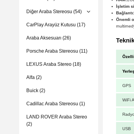
İşletim s
Diğer Araba Stereosu
(54)
Bağlantı
Önemli o
CarPlay Arayüz Kutusu
(17)
multimed
Araba Aksesuarı
(26)
Teknik
Porsche Araba Stereosu
(11)
Özelli
LEXUS Araba Stereo
(18)
Yerle
Alfa
(2)
GPS
Buick
(2)
WiFi A
Cadillac Araba Stereosu
(1)
Rady
LAND ROVER Araba Stereo
(2)
USB