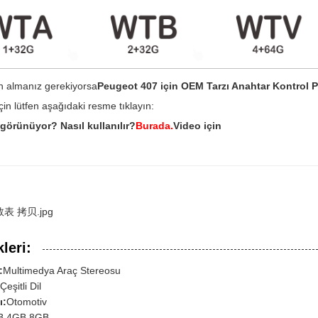
n almanız gerekiyorsa
Peugeot 407 için OEM Tarzı Anahtar Kontrol P
için lütfen aşağıdaki resme tıklayın:
 görünüyor? Nasıl kullanılır?
Burada.
Video için
kleri:
:
Multimedya Araç Stereosu
Çeşitli Dil
ı:
Otomotiv
B 4GB 8GB