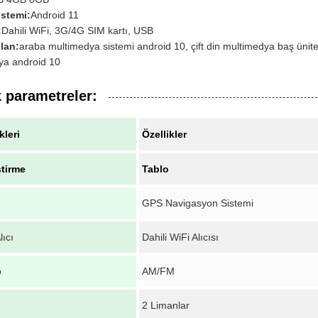
istemi:
Android 11
:
Dahili WiFi, 3G/4G SIM kartı, USB
lan:
araba multimedya sistemi android 10, çift din multimedya baş ünit
ya android 10
 parametreler:
kleri
Özellikler
ştirme
Tablo
GPS Navigasyon Sistemi
lıcı
Dahili WiFi Alıcısı
o
AM/FM
2 Limanlar