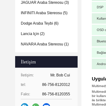
JAGUAR Araba Stereosu
(3)
DSP
INFINITI Araba Stereosu
(5)
Kulla
Dodge Araba Teybi
(6)
OSD di
Lancia Için
(2)
Bluet
NAVARA Araba Stereosu
(1)
Bağlan
İletişim
Andro
İletişim:
Mr. Bob Cui
Uygul
tel:
86-756-8120312
Multimed
Multimedi
Faks:
86-756-8120355
bir kulla
ile birli
Multimedi