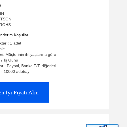
ı
ÇIN
WITSON
, ROHS
derim Koşulları
ktarı: 1 adet
ble
eri: Müşterinin ihtiyaçlarına göre
: 7 İş Günü
rı: Paypal, Banka T/T, diğerleri
i: 10000 adet/ay
En İyi Fiyatı Alın